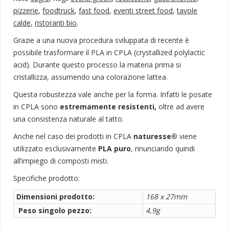
pizzerie
,
foodtruck
,
fast food
,
eventi street food
,
tavole
calde
,
ristoranti bio
.
Grazie a una nuova procedura sviluppata di recente è
possibile trasformare il PLA in CPLA (crystallized polylactic
acid). Durante questo processo la materia prima si
cristallizza, assumendo una colorazione lattea.
Questa robustezza vale anche per la forma. Infatti le posate
in CPLA sono
estremamente resistenti,
oltre ad avere
una consistenza naturale al tatto.
Anche nel caso dei prodotti in CPLA
naturesse®
viene
utilizzato esclusivamente
PLA puro
, rinunciando quindi
all’impiego di composti misti.
Specifiche prodotto:
Dimensioni prodotto:
168 x 27mm
Peso singolo pezzo:
4,9g