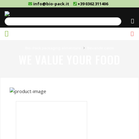
info@bio-pack.it
+39 0362 311406
Cerca
›
Bio-Pack packaging alimentare
Bevande calde
WE VALUE YOUR FOOD