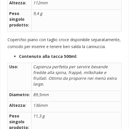
Altezza:
112mm
Peso
9,4 g
singolo
prodotto:
Coperchio piano con taglio croce disponibile separatamente
,
comodo per inserire e tenere ben salda la cannuccia.
Contenuto alla tacca 500ml:
Uso:
Capienza perfetta per servire bevande
fredde alla spina, frappè, milkshake e
frullati. Ottimo da proporre nei menù extra
large.
Diametro:
89,5mm
Altezza:
136mm
Peso
11,3 g
singolo
prodotto: