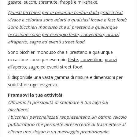
gasate
,
succhi
,
spremute
,
frappè
e
milkshake
.
Questi bicchieri per le bevande fredde dalla grafica text
vivace e colorata sono adatti a qualsiasi locale e fast food;
Sono bicchieri monouso che si prestano a qualunque
occasione come per esempio feste, convention, pranzi
all’aperto, sagre ed eventi street food.
Sono bicchieri monouso che si prestano a qualunque
occasione come per esempio
feste
,
convention
,
pranzi
all’aperto
,
sagre
ed
eventi street food
.
È disponibile una vasta gamma di misure e dimensioni per
soddisfare ogni esigenza.
Promuovi la tua attività!
Offriamo la possibilità di stampare il tuo logo sul
bicchiere!
I bicchieri personalizzati rappresentano un ottimo veicolo
pubblicitario che permette all’esercente di trasmettere al
cliente uno slogan o un messaggio promozionale.