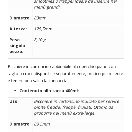
smoothies o frappè; ideale da inserire nei
menù grandi.
Diametro:
83mm
Altezza:
125,5mm
Peso
8,10 g
singolo
pezzo:
Bicchiere in cartoncino abbinabile al
coperchio piano con
taglio a croce disponibile separatamente, pratico per inserire
e tenere ben salda la cannuccia.
Contenuto alla tacca 400ml:
Uso:
Bicchiere in cartoncino indicato per servire
bibite fredde, frappè, frullati. Ottimo da
proporre nei menù extra-large.
Diametro:
89,5mm