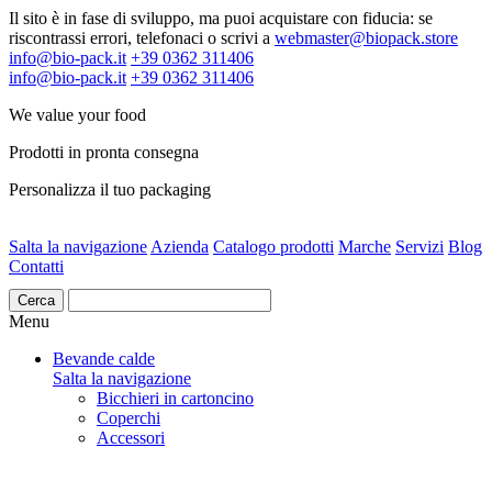
Il sito è in fase di sviluppo, ma puoi acquistare con fiducia: se
riscontrassi errori, telefonaci o scrivi a
webmaster@biopack.store
info@bio-pack.it
+39 0362 311406
info@bio-pack.it
+39 0362 311406
We value your food
Prodotti in pronta consegna
Personalizza il tuo packaging
Salta la navigazione
Azienda
Catalogo prodotti
Marche
Servizi
Blog
Contatti
Cerca
Menu
Bevande calde
Salta la navigazione
Bicchieri in cartoncino
Coperchi
Accessori