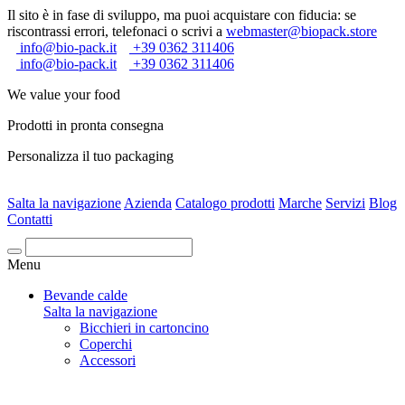
Il sito è in fase di sviluppo, ma puoi acquistare con fiducia: se
riscontrassi errori, telefonaci o scrivi a
webmaster@biopack.store
info@bio-pack.it
+39 0362 311406
info@bio-pack.it
+39 0362 311406
We value your food
Prodotti in pronta consegna
Personalizza il tuo packaging
Salta la navigazione
Azienda
Catalogo prodotti
Marche
Servizi
Blog
Contatti
Cerca
Menu
Bevande calde
Salta la navigazione
Bicchieri in cartoncino
Coperchi
Accessori