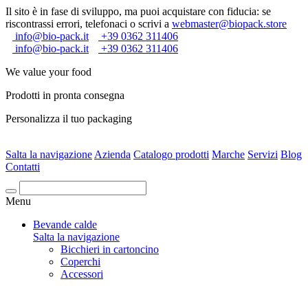
Il sito è in fase di sviluppo, ma puoi acquistare con fiducia: se
riscontrassi errori, telefonaci o scrivi a
webmaster@biopack.store
info@bio-pack.it
+39 0362 311406
info@bio-pack.it
+39 0362 311406
We value your food
Prodotti in pronta consegna
Personalizza il tuo packaging
Salta la navigazione
Azienda
Catalogo prodotti
Marche
Servizi
Blog
Contatti
Cerca
Menu
Bevande calde
Salta la navigazione
Bicchieri in cartoncino
Coperchi
Accessori