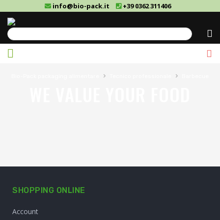
info@bio-pack.it
+39 0362 311406
Cerca
›
›
Bio-Pack packaging alimentare
Tecnico professionale
Barbecue
WE VALUE YOUR FOOD
SHOPPING ONLINE
Account