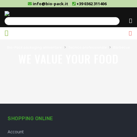
info@bio-pack.it
+39 0362 311406
Cerca
›
›
Bio-Pack packaging alimentare
Tecnico professionale
Barbecue
WE VALUE YOUR FOOD
SHOPPING ONLINE
Account