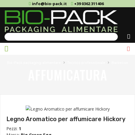
info@bio-pack.it
+39 0362 311406
Cerca
›
›
Bio-Pack packaging alimentare
Tecnico professionale
Barbecue
AFFUMICATURA
Legno Aromatico per affumicare Hickory
Pezzi:
1
Marca:
Big Green Egg