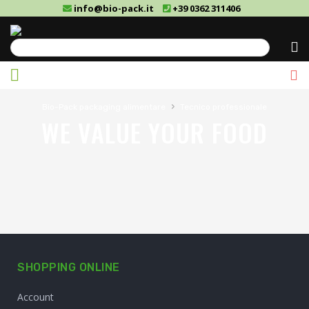
info@bio-pack.it
+39 0362 311406
Cerca
›
Bio-Pack packaging alimentare
Tecnico professionale
WE VALUE YOUR FOOD
SHOPPING ONLINE
Account