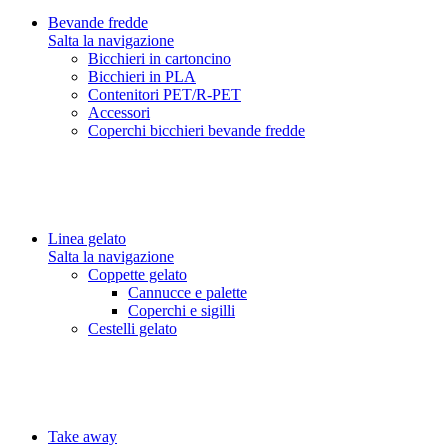
Bevande fredde
Salta la navigazione
Bicchieri in cartoncino
Bicchieri in PLA
Contenitori PET/R-PET
Accessori
Coperchi bicchieri bevande fredde
Linea gelato
Salta la navigazione
Coppette gelato
Cannucce e palette
Coperchi e sigilli
Cestelli gelato
Take away