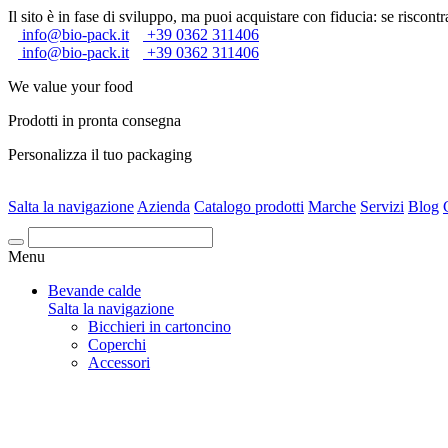
Il sito è in fase di sviluppo, ma puoi acquistare con fiducia: se riscontra
info@bio-pack.it
+39 0362 311406
info@bio-pack.it
+39 0362 311406
We value your food
Prodotti in pronta consegna
Personalizza il tuo packaging
Salta la navigazione
Azienda
Catalogo prodotti
Marche
Servizi
Blog
Cerca
Menu
Bevande calde
Salta la navigazione
Bicchieri in cartoncino
Coperchi
Accessori