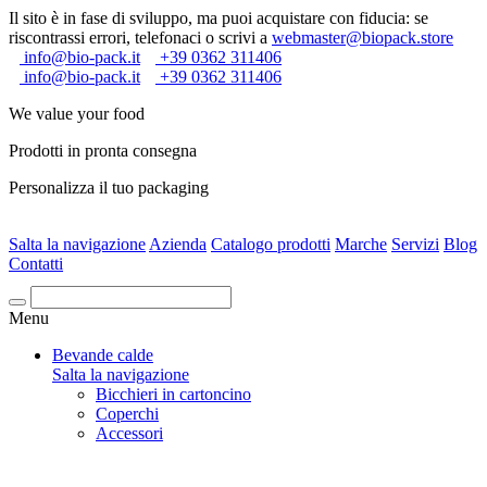
Il sito è in fase di sviluppo, ma puoi acquistare con fiducia: se
riscontrassi errori, telefonaci o scrivi a
webmaster@biopack.store
info@bio-pack.it
+39 0362 311406
info@bio-pack.it
+39 0362 311406
We value your food
Prodotti in pronta consegna
Personalizza il tuo packaging
Salta la navigazione
Azienda
Catalogo prodotti
Marche
Servizi
Blog
Contatti
Cerca
Menu
Bevande calde
Salta la navigazione
Bicchieri in cartoncino
Coperchi
Accessori