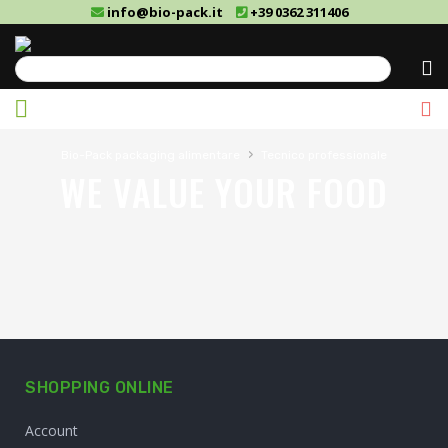
info@bio-pack.it
+39 0362 311406
Cerca
›
Bio-Pack packaging alimentare
Tecnico professionale
WE VALUE YOUR FOOD
SHOPPING ONLINE
Account