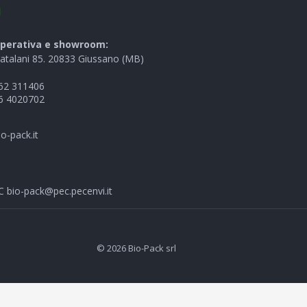
I
perativa e showroom:
Catalani 85. 20833 Giussano (MB)
62 311406
6 4020702
o-pack.it
EC
bio-pack@pec.pecenvi.it
© 2026 Bio-Pack srl