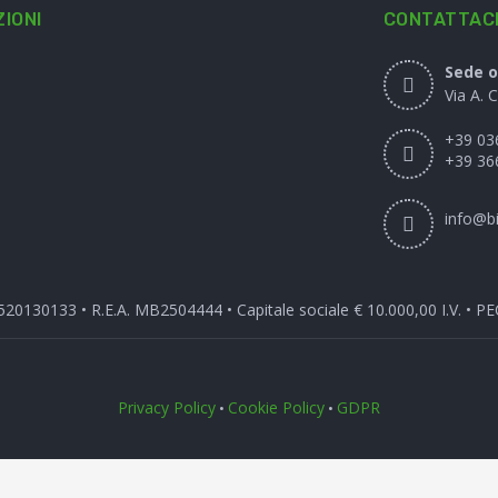
IONI
CONTATTAC
Sede o
Via A. 
+39 03
+39 36
info@bi
3520130133 • R.E.A. MB2504444 • Capitale sociale € 10.000,00 I.V. • P
Privacy Policy
Cookie Policy
GDPR
•
•