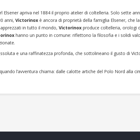
 Elsener apriva nel 1884 il proprio atelier di coltelleria. Solo sette anni
30 anni,
Victorinox
è ancora di proprietà della famiglia Elsener, che l
 apprezzati in tutto il mondo,
Victorinox
produce coltelleria, orologi d
torinox
hanno un punto in comune: riflettono la filosofia e i solidi valo
zionate.
soluta e una raffinatezza profonda, che sottolineano il gusto di Victo
uando l’avventura chiama: dalle calotte artiche del Polo Nord alla ci