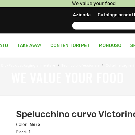
We value your food
Prodotti in pronta consegn
Azienda
Catalogo prodott
Personalizza il tuo packagi
LATO
TAKE AWAY
CONTENITORI PET
MONOUSO
S
›
›
Bio-Pack packaging alimentare
Tecnico professionale
Coltelli e taglieri
WE VALUE YOUR FOOD
Spelucchino curvo Victori
Colori:
Nero
Pezzi:
1