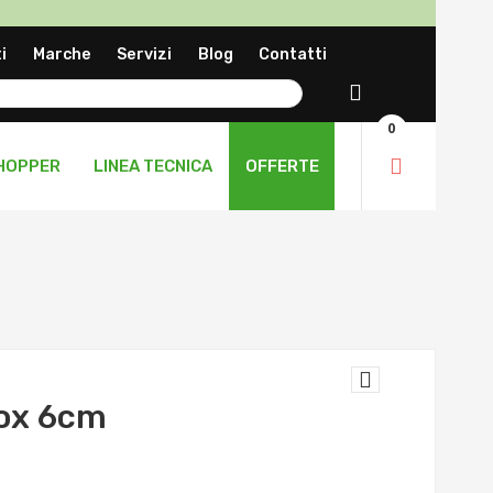
a
i
Marche
Servizi
Blog
Contatti
ng
Cerca
0
HOPPER
LINEA TECNICA
OFFERTE
nox 6cm