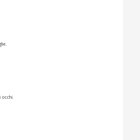
lie.
i occhi.