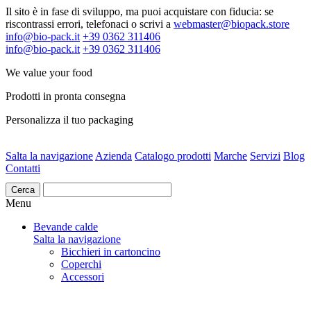
Il sito è in fase di sviluppo, ma puoi acquistare con fiducia: se
riscontrassi errori, telefonaci o scrivi a
webmaster@biopack.store
info@bio-pack.it
+39 0362 311406
info@bio-pack.it
+39 0362 311406
We value your food
Prodotti in pronta consegna
Personalizza il tuo packaging
Salta la navigazione
Azienda
Catalogo prodotti
Marche
Servizi
Blog
Contatti
Cerca
Menu
Bevande calde
Salta la navigazione
Bicchieri in cartoncino
Coperchi
Accessori