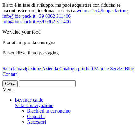
Il sito è in fase di sviluppo, ma puoi acquistare con fiducia: se
riscontrassi errori, telefonaci o scrivi a
webmaster@biopack.store
info@bio-pack.it
+39 0362 311406
info@bio-pack.it
+39 0362 311406
We value your food
Prodotti in pronta consegna
Personalizza il tuo packaging
Salta la navigazione
Azienda
Catalogo prodotti
Marche
Servizi
Blog
Contatti
Cerca
Menu
Bevande calde
Salta la navigazione
Bicchieri in cartoncino
Coperchi
Accessori