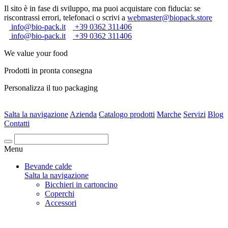
Il sito è in fase di sviluppo, ma puoi acquistare con fiducia: se
riscontrassi errori, telefonaci o scrivi a
webmaster@biopack.store
info@bio-pack.it
+39 0362 311406
info@bio-pack.it
+39 0362 311406
We value your food
Prodotti in pronta consegna
Personalizza il tuo packaging
Salta la navigazione
Azienda
Catalogo prodotti
Marche
Servizi
Blog
Contatti
Cerca
Menu
Bevande calde
Salta la navigazione
Bicchieri in cartoncino
Coperchi
Accessori