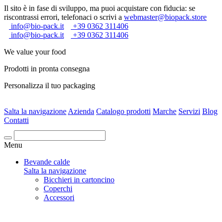
Il sito è in fase di sviluppo, ma puoi acquistare con fiducia: se
riscontrassi errori, telefonaci o scrivi a
webmaster@biopack.store
info@bio-pack.it
+39 0362 311406
info@bio-pack.it
+39 0362 311406
We value your food
Prodotti in pronta consegna
Personalizza il tuo packaging
Salta la navigazione
Azienda
Catalogo prodotti
Marche
Servizi
Blog
Contatti
Cerca
Menu
Bevande calde
Salta la navigazione
Bicchieri in cartoncino
Coperchi
Accessori