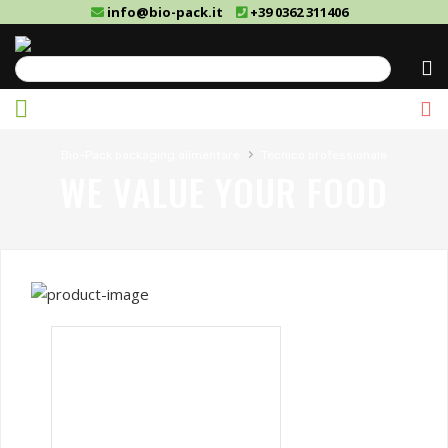
info@bio-pack.it
+39 0362 311406
Cerca
›
Bio-Pack packaging alimentare
Tecnico professionale
WE VALUE YOUR FOOD