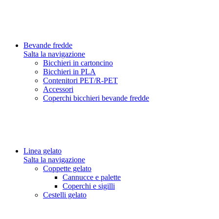
Bevande fredde
Salta la navigazione
Bicchieri in cartoncino
Bicchieri in PLA
Contenitori PET/R-PET
Accessori
Coperchi bicchieri bevande fredde
Linea gelato
Salta la navigazione
Coppette gelato
Cannucce e palette
Coperchi e sigilli
Cestelli gelato