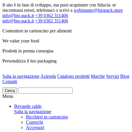
Il sito è in fase di sviluppo, ma puoi acquistare con fiducia: se
riscontrassi errori, telefonaci o scrivi a
webmaster@biopack.store
info@bio-pack.it
+39 0362 311406
info@bio-pack.it
+39 0362 311406
Contenitori in cartoncino per alimenti
We value your food
Prodotti in pronta consegna
Personalizza il tuo packaging
Salta la navigazione
Azienda
Catalogo prodotti
Marche
Servizi
Blog
Contatti
Cerca
Menu
Bevande calde
Salta la navigazione
Bicchieri in cartoncino
Coperchi
Accessori